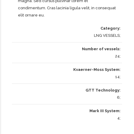
magna. Sed cursus pulvinar lorem et
condimentum. Cras lacinia ligula velit, in consequat
elit ornare eu.
Category
LNG VESSELS
Number of vessels
24
Kvaerner-Moss System
14
GTT Technology
6
Mark III System
4