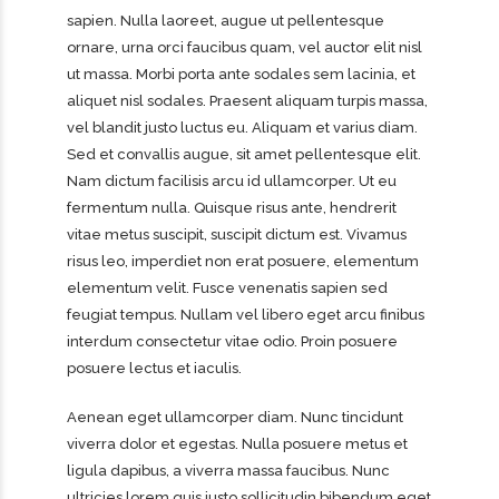
sapien. Nulla laoreet, augue ut pellentesque
ornare, urna orci faucibus quam, vel auctor elit nisl
ut massa. Morbi porta ante sodales sem lacinia, et
aliquet nisl sodales. Praesent aliquam turpis massa,
vel blandit justo luctus eu. Aliquam et varius diam.
Sed et convallis augue, sit amet pellentesque elit.
Nam dictum facilisis arcu id ullamcorper. Ut eu
fermentum nulla. Quisque risus ante, hendrerit
vitae metus suscipit, suscipit dictum est. Vivamus
risus leo, imperdiet non erat posuere, elementum
elementum velit. Fusce venenatis sapien sed
feugiat tempus. Nullam vel libero eget arcu finibus
interdum consectetur vitae odio. Proin posuere
posuere lectus et iaculis.
Aenean eget ullamcorper diam. Nunc tincidunt
viverra dolor et egestas. Nulla posuere metus et
ligula dapibus, a viverra massa faucibus. Nunc
ultricies lorem quis justo sollicitudin bibendum eget